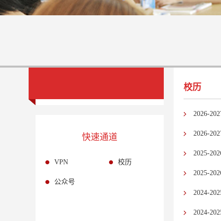
校历
2026-
2026-
快速通道
2025-
VPN
校历
2025-
公众号
2024-
2024-