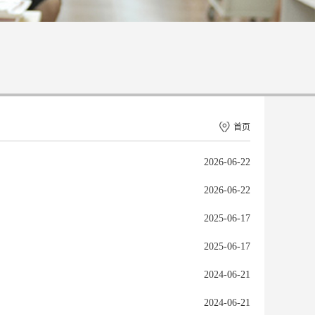
首页
2026-06-22
2026-06-22
2025-06-17
2025-06-17
2024-06-21
2024-06-21