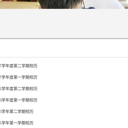
2027学年度第二学期校历
2027学年度第一学期校历
2026学年度第二学期校历
2026学年度第一学期校历
2025学年第二学期校历
2025学年第一学期校历